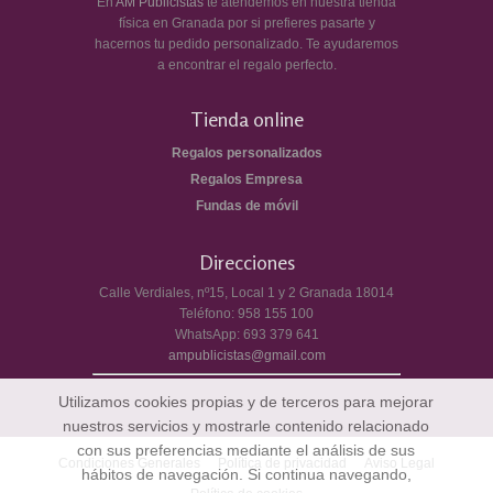
En
AM Publicistas
te atendemos en nuestra tienda
física en Granada por si prefieres pasarte y
hacernos tu pedido personalizado. Te ayudaremos
a encontrar el regalo perfecto.
Tienda online
Regalos personalizados
Regalos Empresa
Fundas de móvil
Direcciones
Calle Verdiales, nº15, Local 1 y 2
Granada
18014
Teléfono:
958 155 100
WhatsApp:
693 379 641
ampublicistas@gmail.com
Utilizamos cookies propias y de terceros para mejorar
nuestros servicios y mostrarle contenido relacionado
con sus preferencias mediante el análisis de sus
Condiciones Generales
Política de privacidad
Aviso Legal
hábitos de navegación. Si continua navegando,