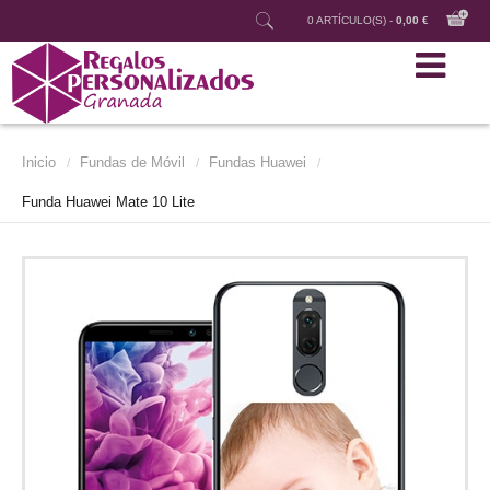
0 ARTÍCULO(S) -
0,00 €
Inicio
Fundas de Móvil
Fundas Huawei
/
/
/
Funda Huawei Mate 10 Lite