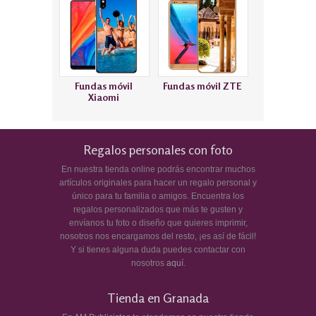
Fundas móvil
Fundas móvil ZTE
Xiaomi
Regalos personales con foto
En nuestra tienda online podrás encontrar muchos
artículos originales para hacer un regalo personal y
único para tu familia o amigos. Encuentra los
regalos personalizados que más te gusten y
envíanos tu foto o diseño que quieres imprimir,
nosotros nos encargamos del resto, ¡es así de fácil!
Y si tienes alguna duda puedes contactar con
nosotros
aquí
.
Tienda en Granada