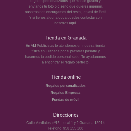
regalos personalizados que más te gusten y
envíanos tu foto o diseño que quieres imprimir,
nosotros nos encargamos del resto, ¡es así de fácil!
Y si tienes alguna duda puedes contactar con
nosotros
aquí
.
Tienda en Granada
En
AM Publicistas
te atendemos en nuestra tienda
física en Granada por si prefieres pasarte y
hacernos tu pedido personalizado. Te ayudaremos
a encontrar el regalo perfecto.
Tienda online
Regalos personalizados
Regalos Empresa
Fundas de móvil
Direcciones
Calle Verdiales, nº15, Local 1 y 2
Granada
18014
Teléfono:
958 155 100