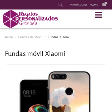
0 ARTÍCULO(S) -
0,00 €
Inicio
Fundas de Móvil
Fundas Xiaomi
/
/
Fundas móvil Xiaomi