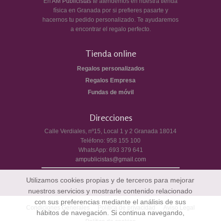
En
AM Publicistas
te atendemos en nuestra tienda
física en Granada por si prefieres pasarte y
hacernos tu pedido personalizado. Te ayudaremos
a encontrar el regalo perfecto.
Tienda online
Regalos personalizados
Regalos Empresa
Fundas de móvil
Direcciones
Calle Verdiales, nº15, Local 1 y 2
Granada
18014
Teléfono:
958 155 100
WhatsApp:
693 379 641
ampublicistas@gmail.com
Utilizamos cookies propias y de terceros para mejorar
nuestros servicios y mostrarle contenido relacionado
con sus preferencias mediante el análisis de sus
Condiciones Generales
Política de privacidad
Aviso Legal
hábitos de navegación. Si continua navegando,