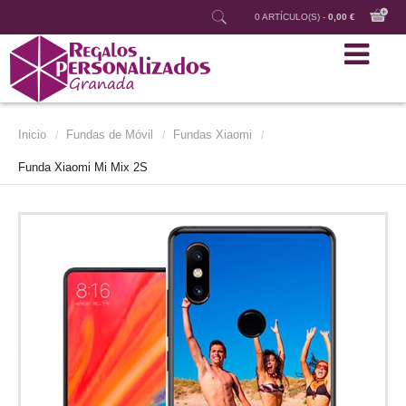
0 ARTÍCULO(S) -
0,00 €
Inicio
Fundas de Móvil
Fundas Xiaomi
/
/
/
Funda Xiaomi Mi Mix 2S