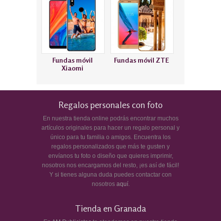
Fundas móvil
Fundas móvil ZTE
Xiaomi
Regalos personales con foto
En nuestra tienda online podrás encontrar muchos
artículos originales para hacer un regalo personal y
único para tu familia o amigos. Encuentra los
regalos personalizados que más te gusten y
envíanos tu foto o diseño que quieres imprimir,
nosotros nos encargamos del resto, ¡es así de fácil!
Y si tienes alguna duda puedes contactar con
nosotros
aquí
.
Tienda en Granada