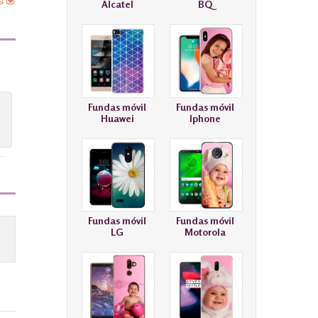
es
Alcatel
BQ
Fundas móvil
Fundas móvil
Huawei
Iphone
Fundas móvil
Fundas móvil
LG
Motorola