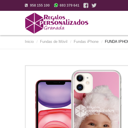
958 155 100
693 379 641
Inicio
Fundas de Móvil
Fundas iPhone
FUNDA IPHO
/
/
/