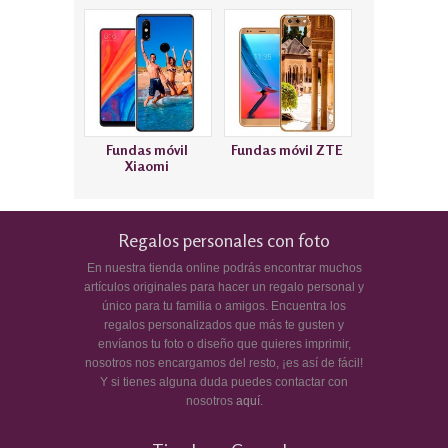
Fundas móvil
Fundas móvil ZTE
Xiaomi
Regalos personales con foto
En nuestra tienda online podrás encontrar muchos
artículos originales para hacer un regalo personal y
único para tu familia o amigos. Encuentra los
regalos personalizados que más te gusten y
envíanos tu foto o diseño que quieres imprimir,
nosotros nos encargamos del resto, ¡es así de fácil!
Y si tienes alguna duda puedes contactar con
nosotros
aquí
.