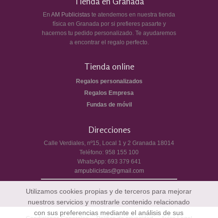
Tienda en Granada
En
AM Publicistas
te atendemos en nuestra tienda
física en Granada por si prefieres pasarte y
hacernos tu pedido personalizado. Te ayudaremos
a encontrar el regalo perfecto.
Tienda online
Regalos personalizados
Regalos Empresa
Fundas de móvil
Direcciones
Calle Verdiales, nº15, Local 1 y 2
Granada
18014
Teléfono:
958 155 100
WhatsApp:
693 379 641
ampublicistas@gmail.com
Utilizamos cookies propias y de terceros para mejorar
nuestros servicios y mostrarle contenido relacionado
con sus preferencias mediante el análisis de sus