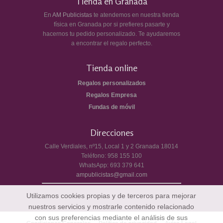
Tienda en Granada
En
AM Publicistas
te atendemos en nuestra tienda
física en Granada por si prefieres pasarte y
hacernos tu pedido personalizado. Te ayudaremos
a encontrar el regalo perfecto.
Tienda online
Regalos personalizados
Regalos Empresa
Fundas de móvil
Direcciones
Calle Verdiales, nº15, Local 1 y 2
Granada
18014
Teléfono:
958 155 100
WhatsApp:
693 379 641
ampublicistas@gmail.com
Utilizamos cookies propias y de terceros para mejorar
nuestros servicios y mostrarle contenido relacionado
con sus preferencias mediante el análisis de sus