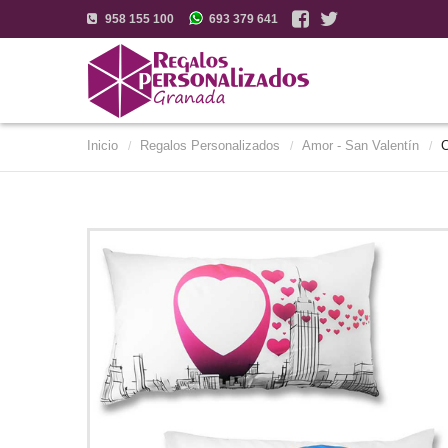
958 155 100
693 379 641
Inicio
Regalos Personalizados
Amor - San Valentín
/
/
/