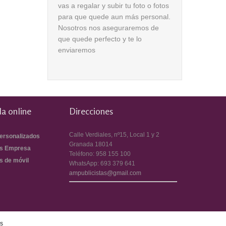
vas a regalar y subir tu foto o fotos
para que quede aun más personal.
Nosotros nos aseguraremos de
que quede perfecto y te lo
enviaremos
a online
Direcciones
Calle Verdiales, nº15, Local 1 y 2
ersonalizados
Granada
18014
s Empresa
Teléfono:
958 155 100
s de móvil
WhatsApp:
693 379 641
ampublicistas@gmail.com
es