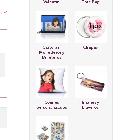
Valentín
Tote Bag
es
Carteras,
Chapas
Monederos y
Billeteros
Cojines
Imanes y
personalizados
Llaveros