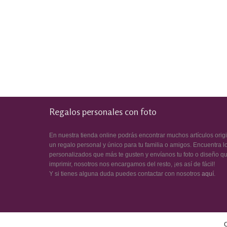
Regalos personales con foto
En nuestra tienda online podrás encontrar muchos artículos orig
un regalo personal y único para tu familia o amigos. Encuentra l
personalizados que más te gusten y envíanos tu foto o diseño q
imprimir, nosotros nos encargamos del resto, ¡es así de fácil!
Y si tienes alguna duda puedes contactar con nosotros
aquí
.