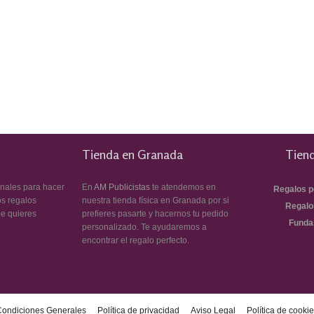
Tienda en Granada
Tiend
inales para hacer
En
AM Publicistas
te atendemos en
Regalos p
os regalos
nuestra tienda física en Granada por si
Regalo
ue quieres
prefieres pasarte y hacernos tu pedido
Funda
personalizado. Te ayudaremos a
encontrar el regalo perfecto.
Condiciones Generales
Política de privacidad
Aviso Legal
Política de cooki