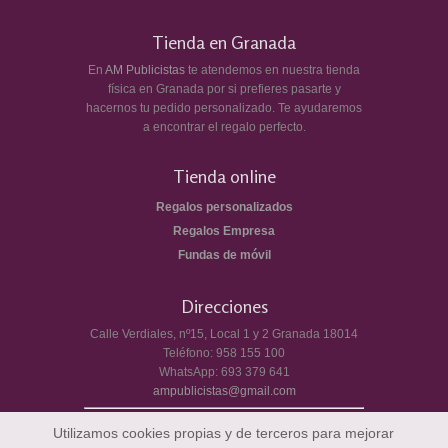
Tienda en Granada
En
AM Publicistas
te atendemos en nuestra tienda
física en Granada por si prefieres pasarte y
hacernos tu pedido personalizado. Te ayudaremos
a encontrar el regalo perfecto.
Tienda online
Regalos personalizados
Regalos Empresa
Fundas de móvil
Direcciones
Calle Verdiales, nº15, Local 1 y 2
Granada
18014
Teléfono:
958 155 100
WhatsApp:
693 379 641
ampublicistas@gmail.com
Utilizamos cookies propias y de terceros para mejorar