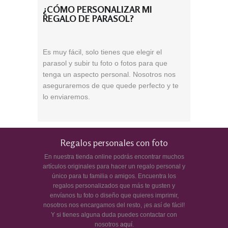
¿CÓMO PERSONALIZAR MI
REGALO DE PARASOL?
Es muy fácil, solo tienes que elegir el
parasol y subir tu foto o fotos para que
tenga un aspecto personal. Nosotros nos
aseguraremos de que quede perfecto y te
lo enviaremos.
Regalos personales con foto
En nuestra tienda online podrás encontrar muchos
artículos originales para hacer un regalo personal y
único para tu familia o amigos. Encuentra los
regalos personalizados que más te gusten y
envíanos tu foto o diseño que quieres imprimir,
nosotros nos encargamos del resto, ¡es así de fácil!
Y si tienes alguna duda puedes contactar con
nosotros
aquí
.