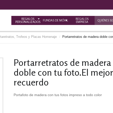
REGALOS
REGALOS
FUNDAS DE MÓVIL
QUIÉNES S
PERSONALIZADOS
EMPRESA
rtaretratos, Trofeos y Placas Homenaje
Portarretratos de madera doble con
/
Portarretratos de madera
doble con tu foto.El mejo
recuerdo
Portafoto de madera con tus fotos impreso a todo color