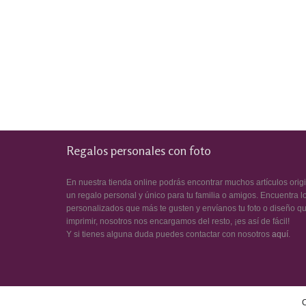
Regalos personales con foto
En nuestra tienda online podrás encontrar muchos artículos orig
un regalo personal y único para tu familia o amigos. Encuentra l
personalizados que más te gusten y envíanos tu foto o diseño q
imprimir, nosotros nos encargamos del resto, ¡es así de fácil!
Y si tienes alguna duda puedes contactar con nosotros
aquí
.