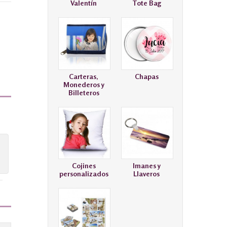
Valentín
Tote Bag
Carteras,
Chapas
Monederos y
Billeteros
Cojines
Imanes y
personalizados
Llaveros