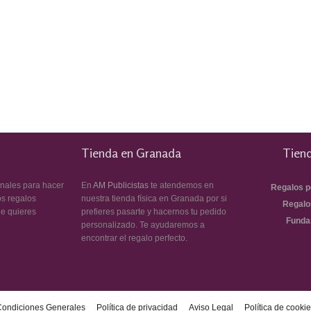
Tienda en Granada
Tiend
inales para hacer
En
AM Publicistas
te atendemos en
Regalos p
os regalos
nuestra tienda física en Granada por si
Regalo
ue quieres
prefieres pasarte y hacernos tu pedido
Funda
personalizado. Te ayudaremos a
encontrar el regalo perfecto.
Condiciones Generales
Política de privacidad
Aviso Legal
Política de cooki