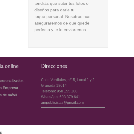
tendrás que subir tus fotos o
diseños para darle tu
toque personal. Nosotros nos
aseguraremos de que quede
perfecto y te lo enviaremos.
a online
Direcciones
Calle Verdiales, nº15, Local 1 y 2
ersonalizados
Granada
18014
s Empresa
Teléfono:
958 155 100
s de móvil
WhatsApp:
693 379 641
ampublicistas@gmail.com
es