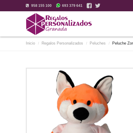
958 155 100
693 379 641
Inicio
Regalos Personalizados
Peluches
Peluche Zo
/
/
/