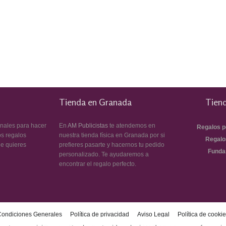
Tienda en Granada
Tiend
inales para hacer
En
AM Publicistas
te atendemos en
Regalos p
os regalos
nuestra tienda física en Granada por si
Regalo
ue quieres
prefieres pasarte y hacernos tu pedido
Funda
personalizado. Te ayudaremos a
encontrar el regalo perfecto.
Condiciones Generales
Política de privacidad
Aviso Legal
Política de cooki