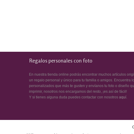
Regalos personales con foto
En nuestra tienda online podrás encontrar muchos artículos orig
un regalo personal y único para tu familia o amigos. Encuentra l
personalizados que más te gusten y envíanos tu foto o diseño q
imprimir, nosotros nos encargamos del resto, ¡es así de fácil!
Y si tienes alguna duda puedes contactar con nosotros
aquí
.