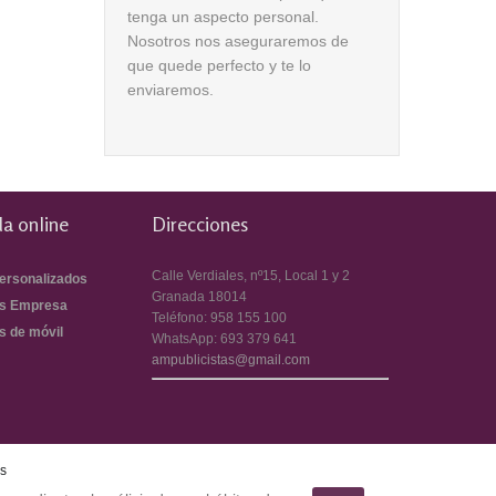
tenga un aspecto personal.
Nosotros nos aseguraremos de
que quede perfecto y te lo
enviaremos.
a online
Direcciones
Calle Verdiales, nº15, Local 1 y 2
ersonalizados
Granada
18014
s Empresa
Teléfono:
958 155 100
s de móvil
WhatsApp:
693 379 641
ampublicistas@gmail.com
es