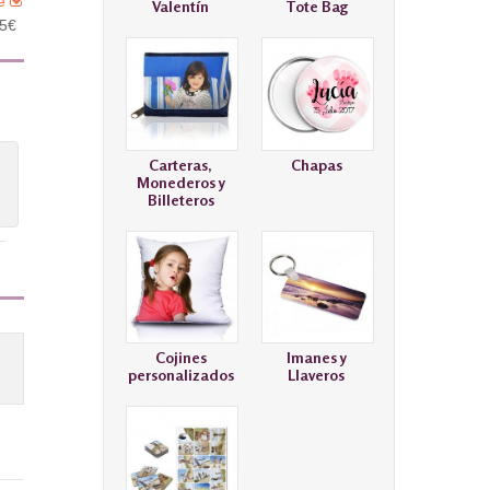
le
Valentín
Tote Bag
95€
Carteras,
Chapas
Monederos y
Billeteros
Cojines
Imanes y
personalizados
Llaveros