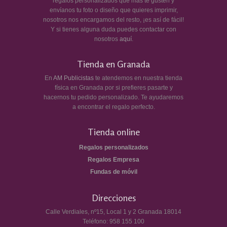
regalos personalizados que más te gusten y
envíanos tu foto o diseño que quieres imprimir,
nosotros nos encargamos del resto, ¡es así de fácil!
Y si tienes alguna duda puedes contactar con
nosotros
aquí
.
Tienda en Granada
En
AM Publicistas
te atendemos en nuestra tienda
física en Granada por si prefieres pasarte y
hacernos tu pedido personalizado. Te ayudaremos
a encontrar el regalo perfecto.
Tienda online
Regalos personalizados
Regalos Empresa
Fundas de móvil
Direcciones
Calle Verdiales, nº15, Local 1 y 2
Granada
18014
Teléfono:
958 155 100