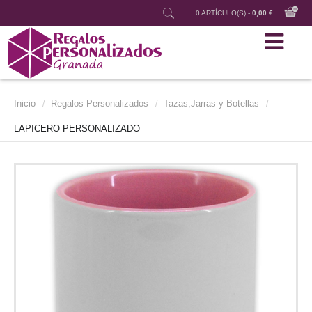
0 ARTÍCULO(S) -
0,00 €
Inicio
Regalos Personalizados
Tazas,Jarras y Botellas
/
/
/
LAPICERO PERSONALIZADO