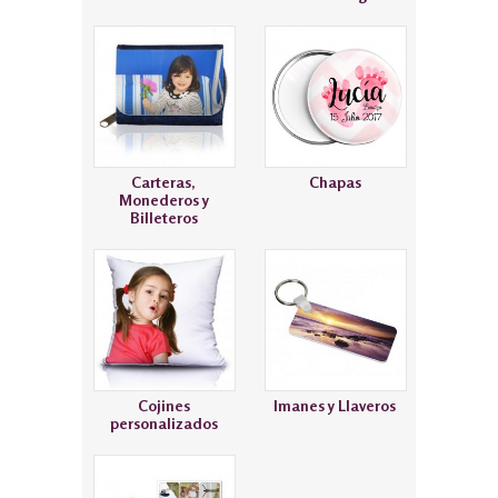
Carteras,
Chapas
Monederos y
Billeteros
Cojines
Imanes y Llaveros
personalizados