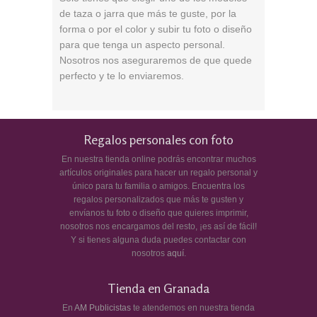
de taza o jarra que más te guste, por la
forma o por el color
y subir tu foto o diseño
para que tenga un aspecto personal.
Nosotros nos aseguraremos de que quede
perfecto y te lo enviaremos.
Regalos personales con foto
En nuestra tienda online podrás encontrar muchos
artículos originales para hacer un regalo personal y
único para tu familia o amigos. Encuentra los
regalos personalizados que más te gusten y
envíanos tu foto o diseño que quieres imprimir,
nosotros nos encargamos del resto, ¡es así de fácil!
Y si tienes alguna duda puedes contactar con
nosotros
aquí
.
Tienda en Granada
En
AM Publicistas
te atendemos en nuestra tienda