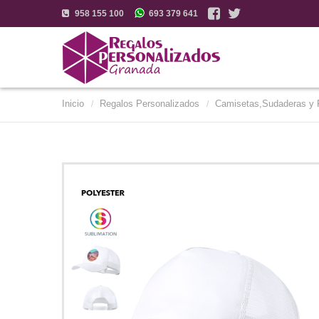
958 155 100
693 379 641
Inicio
Regalos Personalizados
Camisetas,Sudaderas y 
/
/