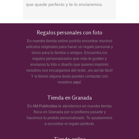
que quede perfecto y te lo enviaremos.
Regalos personales con foto
En nuestra tienda online podrás encontrar muchos
artículos originales para hacer un regalo personal y
único para tu familia o amigos. Encuentra los
regalos personalizados que más te gusten y
envíanos tu foto o diseño que quieres imprimir,
nosotros nos encargamos del resto, ¡es así de fácil!
Y si tienes alguna duda puedes contactar con
nosotros
aquí
.
Tienda en Granada
En
AM Publicistas
te atendemos en nuestra tienda
física en Granada por si prefieres pasarte y
hacernos tu pedido personalizado. Te ayudaremos
a encontrar el regalo perfecto.
Tienda online