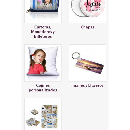
Carteras,
Chapas
Monederos y
Billeteros
Cojines
Imanes y Llaveros
personalizados