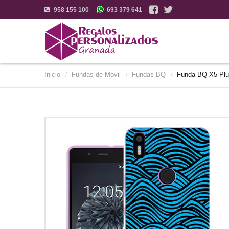
958 155 100
693 379 641
Inicio
Fundas de Móvil
Fundas BQ
Funda BQ X5 Pl
/
/
/