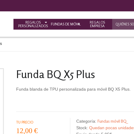
REGALOS
REGALOS
FUNDAS DE MÓVIL
QUIÉNES S
PERSONALIZADOS
EMPRESA
us
Funda BQ X5 Plus
Funda blanda de TPU personalizada para móvil BQ X5 Plus.
Fundas móvil BQ
Categoría:
TU PRECIO
Stock:
Quedan pocas unidad
12,00 €