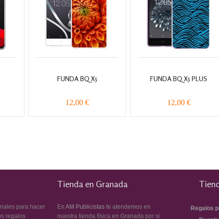
FUNDA BQ X5
FUNDA BQ X5 PLUS
12,00 €
12,00 €
Tienda en Granada
Tiend
inales para hacer
En
AM Publicistas
te atendemos en
Regalos p
os regalos
nuestra tienda física en Granada por si