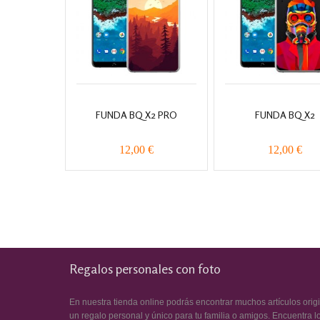
FUNDA BQ X2 PRO
FUNDA BQ X2
12,00 €
12,00 €
Regalos personales con foto
En nuestra tienda online podrás encontrar muchos artículos orig
un regalo personal y único para tu familia o amigos. Encuentra l