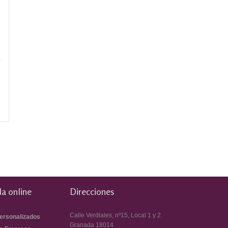
a online
Direcciones
Calle Verdiales, nº15, Local 1 y 2
ersonalizados
Granada
18014