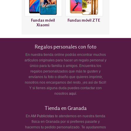
Fundas móvil
Fundas móvil ZTE
Xiaomi
Regalos personales con foto
En nuestra tienda online podrás encontrar muchos
artículos originales para hacer un regalo personal y
único para tu familia o amigos. Encuentra los
regalos personalizados que más te gusten y
envíanos tu foto o diseño que quieres imprimir,
nosotros nos encargamos del resto, ¡es así de fácil!
Y si tienes alguna duda puedes contactar con
nosotros
aquí
.
Tienda en Granada
En
AM Publicistas
te atendemos en nuestra tienda
física en Granada por si prefieres pasarte y
hacernos tu pedido personalizado. Te ayudaremos