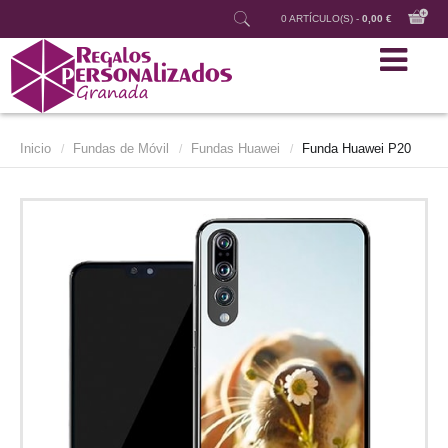
0 ARTÍCULO(S) -
0,00 €
Inicio
Fundas de Móvil
Fundas Huawei
Funda Huawei P20
/
/
/