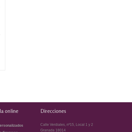
a online
Direcciones
Calle Verdiales, nº15, Local 1 y 2
ersonalizados
Granada
18014