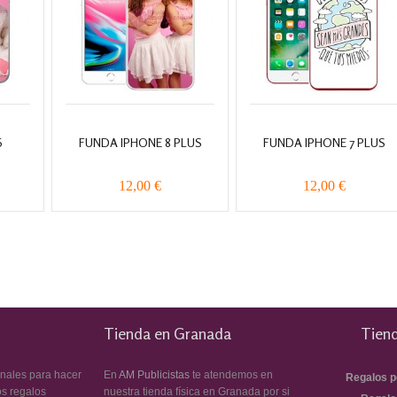
6
FUNDA IPHONE 8 PLUS
FUNDA IPHONE 7 PLUS
12,00 €
12,00 €
Tienda en Granada
Tiend
inales para hacer
En
AM Publicistas
te atendemos en
Regalos p
os regalos
nuestra tienda física en Granada por si