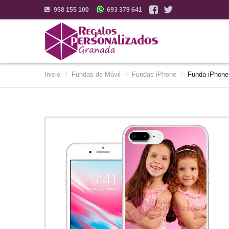
958 155 100
693 379 641
Inicio
Fundas de Móvil
Fundas iPhone
Funda iPhone
/
/
/