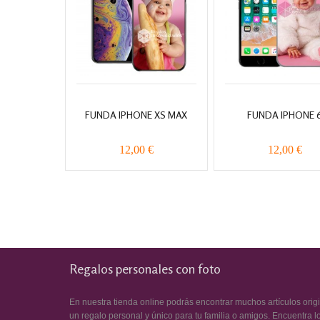
FUNDA IPHONE XS MAX
FUNDA IPHONE 
12,00 €
12,00 €
Regalos personales con foto
En nuestra tienda online podrás encontrar muchos artículos orig
un regalo personal y único para tu familia o amigos. Encuentra l