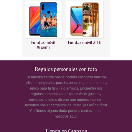
Fundas móvil
Fundas móvil ZTE
Xiaomi
Regalos personales con foto
En nuestra tienda online podrás encontrar muchos
artículos originales para hacer un regalo personal y
único para tu familia o amigos. Encuentra los
regalos personalizados que más te gusten y
envíanos tu foto o diseño que quieres imprimir,
nosotros nos encargamos del resto, ¡es así de fácil!
Y si tienes alguna duda puedes contactar con
nosotros
aquí
.
Tienda en Granada