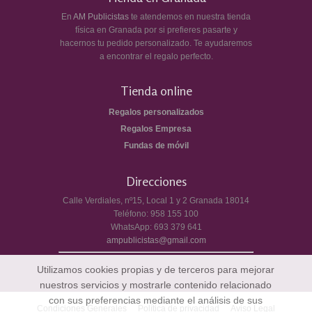
En
AM Publicistas
te atendemos en nuestra tienda
física en Granada por si prefieres pasarte y
hacernos tu pedido personalizado. Te ayudaremos
a encontrar el regalo perfecto.
Tienda online
Regalos personalizados
Regalos Empresa
Fundas de móvil
Direcciones
Calle Verdiales, nº15, Local 1 y 2
Granada
18014
Teléfono:
958 155 100
WhatsApp:
693 379 641
ampublicistas@gmail.com
Utilizamos cookies propias y de terceros para mejorar
nuestros servicios y mostrarle contenido relacionado
con sus preferencias mediante el análisis de sus
Condiciones Generales
Política de privacidad
Aviso Legal