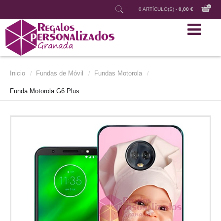
0 ARTÍCULO(S) -
0,00 €
Inicio
Fundas de Móvil
Fundas Motorola
/
/
/
Funda Motorola G6 Plus