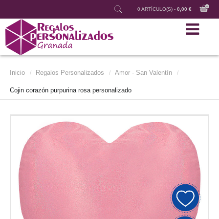
0 ARTÍCULO(S) -
0,00 €
Inicio
Regalos Personalizados
Amor - San Valentín
/
/
/
Cojin corazón purpurina rosa personalizado