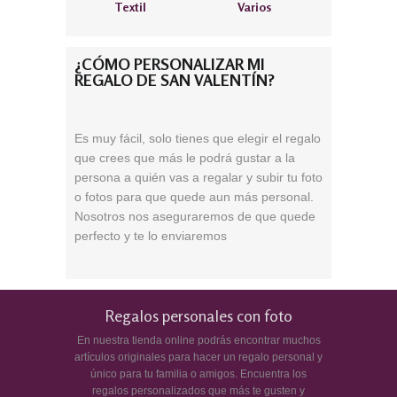
Textil
Varios
¿CÓMO PERSONALIZAR MI
REGALO DE SAN VALENTÍN?
Es muy fácil, solo tienes que elegir el regalo
que crees que más le podrá gustar a la
persona a quién vas a regalar y subir tu foto
o fotos para que quede aun más personal.
Nosotros nos aseguraremos de que quede
perfecto y te lo enviaremos
Regalos personales con foto
En nuestra tienda online podrás encontrar muchos
artículos originales para hacer un regalo personal y
único para tu familia o amigos. Encuentra los
regalos personalizados que más te gusten y