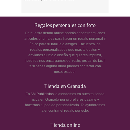
Regalos personales con foto
En nuestra tienda online podrás encontrar muchos
artículos originales para hacer un regalo personal y
único para tu familia o amigos. Encuentra los
regalos personalizados que más te gusten y
envíanos tu foto o diseño que quieres imprimir,
nosotros nos encargamos del resto, ¡es así de fácil!
Y si tienes alguna duda puedes contactar con
nosotros
aquí
.
Tienda en Granada
En
AM Publicistas
te atendemos en nuestra tienda
física en Granada por si prefieres pasarte y
hacernos tu pedido personalizado. Te ayudaremos
a encontrar el regalo perfecto.
Tienda online