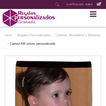
0 ARTÍCULO(S) -
0,00 €
Inicio
Regalos Personalizados
Carteras, Monederos y Billeteros
/
/
Cartera AM unisex personalizada
/