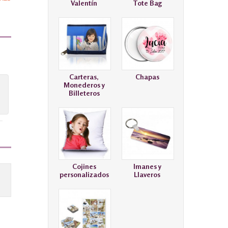
Valentín
Tote Bag
Carteras,
Chapas
Monederos y
Billeteros
Cojines
Imanes y
personalizados
Llaveros