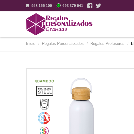
958 155 100
693 379 641
Inicio
Regalos Personalizados
Regalos Profesores
B
/
/
/