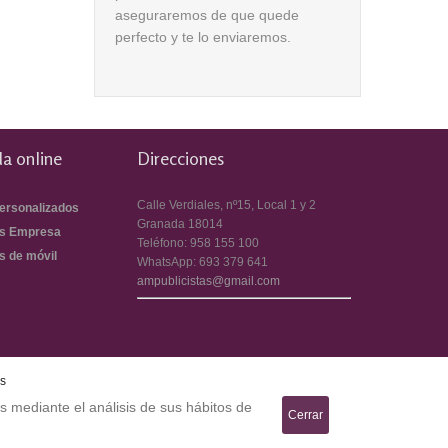
aseguraremos de que quede
perfecto y te lo enviaremos.
a online
Direcciones
Calle Verdiales, nº15, Local 1 y 2
ersonalizados
Granada
18014
s Empresa
Teléfono:
958 155 100
s de móvil
WhatsApp:
693 379 641
ampublicistas@gmail.com
es
s mediante el análisis de sus hábitos de
Cerrar