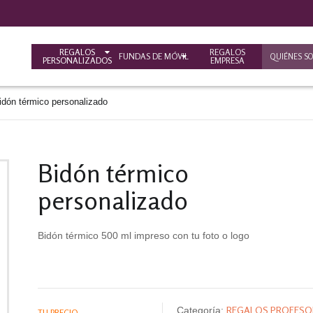
REGALOS
REGALOS
FUNDAS DE MÓVIL
QUIÉNES S
PERSONALIZADOS
EMPRESA
idón térmico personalizado
Bidón térmico
personalizado
Bidón térmico 500 ml impreso con tu foto o logo
REGALOS PROFESO
Categoría:
TU PRECIO