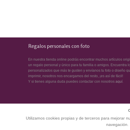
Regalos personales con foto
En nuestra tienda online podrás encontrar muchos artículos orig
un regalo personal y único para tu familia o amigos. Encuentra l
personalizados que más te gusten y envíanos tu foto o diseño q
imprimir, nosotros nos encargamos del resto, ¡es así de fácil!
Y si tienes alguna duda puedes contactar con nosotros
aquí
.
Utilizamos cookies propias y de terceros para mejorar nu
navegación. 