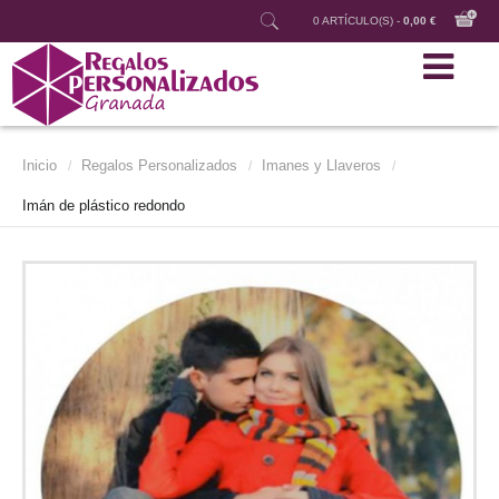
0 ARTÍCULO(S) -
0,00 €
Inicio
Regalos Personalizados
Imanes y Llaveros
/
/
/
Imán de plástico redondo