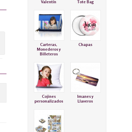
Valentín
Tote Bag
Carteras,
Chapas
Monederos y
Billeteros
Cojines
Imanes y
personalizados
Llaveros