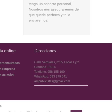
tenga un aspecto personal.
Nosotros nos aseguraremos de
que quede perfecto y te lo
enviaremos.
a online
Direcciones
Calle Verdiales, nº15, Local 1 y 2
ersonalizados
Granada
18014
s Empresa
Teléfono:
958 155 100
s de móvil
WhatsApp:
693 379 641
ampublicistas@gmail.com
es