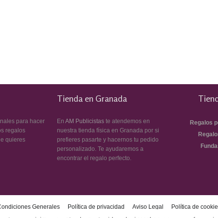
Tienda en Granada
Tiend
inales para hacer
En
AM Publicistas
te atendemos en
Regalos p
os regalos
nuestra tienda física en Granada por si
Regalo
ue quieres
prefieres pasarte y hacernos tu pedido
Funda
personalizado. Te ayudaremos a
encontrar el regalo perfecto.
Condiciones Generales
Política de privacidad
Aviso Legal
Política de cooki