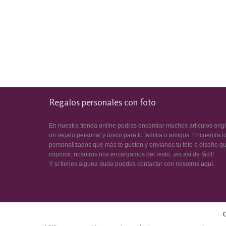
Regalos personales con foto
En nuestra tienda online podrás encontrar muchos artículos orig
un regalo personal y único para tu familia o amigos. Encuentra l
personalizados que más te gusten y envíanos tu foto o diseño q
imprimir, nosotros nos encargamos del resto, ¡es así de fácil!
Y si tienes alguna duda puedes contactar con nosotros
aquí
.