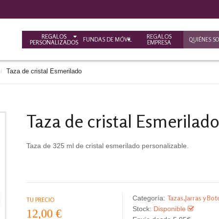
REGALOS
REGALOS
FUNDAS DE MÓVIL
QUIÉNES S
PERSONALIZADOS
EMPRESA
Taza de cristal Esmerilado
/
Taza de cristal Esmerilad
Taza de 325 ml de cristal esmerilado personalizable.
Tazas,Jarras y Bote
Categoría:
TU PRECIO
Stock:
Disponible
12,00 €