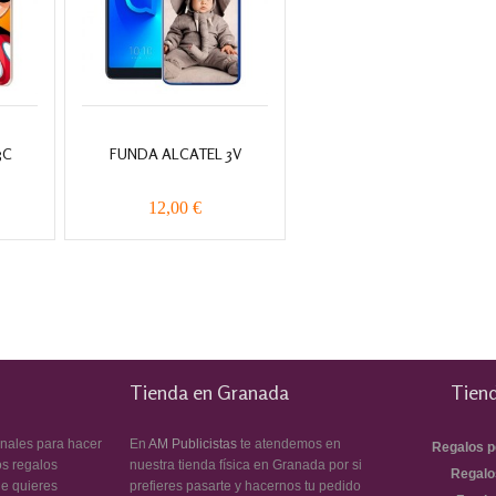
3C
FUNDA ALCATEL 3V
12,00 €
Tienda en Granada
Tiend
inales para hacer
En
AM Publicistas
te atendemos en
Regalos p
os regalos
nuestra tienda física en Granada por si
Regalo
ue quieres
prefieres pasarte y hacernos tu pedido