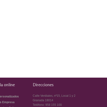
a online
Direcciones
Calle Verdiales, nº15, Local 1 y 2
ersonalizados
Granada
18014
s Empresa
Teléfono:
958 155 100