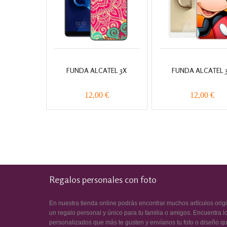
FUNDA ALCATEL 3X
FUNDA ALCATEL 
12,00 €
12,00 €
Regalos personales con foto
En nuestra tienda online podrás encontrar muchos artículos orig
un regalo personal y único para tu familia o amigos. Encuentra l
personalizados que más te gusten y envíanos tu foto o diseño q