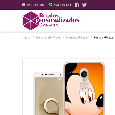
958 155 100
693 379 641
Inicio
Fundas de Móvil
Fundas Alcatel
Funda Alcatel
/
/
/