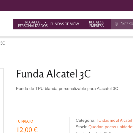
REGALOS
REGALOS
FUNDAS DE MÓVIL
QUIÉNES S
PERSONALIZADOS
EMPRESA
 3C
Funda Alcatel 3C
Funda de TPU blanda personalizable para Alacatel 3C.
Fundas móvil Alcatel
Categoría:
TU PRECIO
Stock:
Quedan pocas unidad
12,00 €