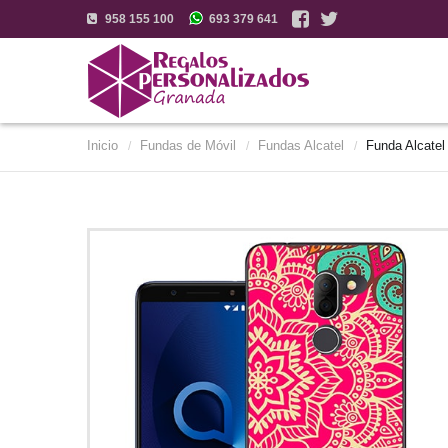
958 155 100
693 379 641
Inicio
Fundas de Móvil
Fundas Alcatel
Funda Alcatel
/
/
/