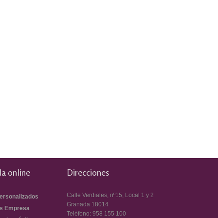
a online
Direcciones
Calle Verdiales, nº15, Local 1 y 2
ersonalizados
Granada
18014
s Empresa
Teléfono:
958 155 100