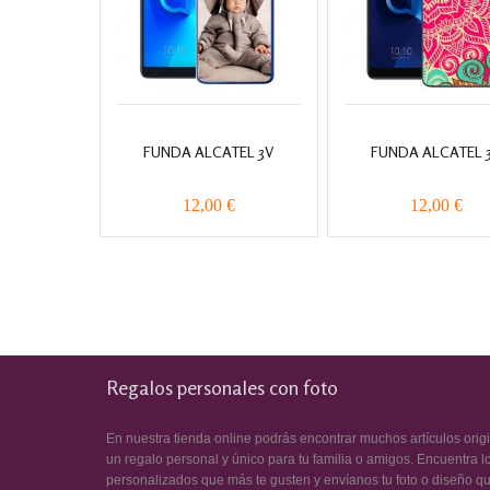
FUNDA ALCATEL 3V
FUNDA ALCATEL 
12,00 €
12,00 €
Regalos personales con foto
En nuestra tienda online podrás encontrar muchos artículos orig
un regalo personal y único para tu familia o amigos. Encuentra l
personalizados que más te gusten y envíanos tu foto o diseño q