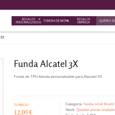
REGALOS
REGALOS
FUNDAS DE MÓVIL
QUIÉNES S
PERSONALIZADOS
EMPRESA
 3X
Funda Alcatel 3X
Funda de TPU blanda personalizable para Alacatel 3X.
Fundas móvil Alcatel
Categoría:
TU PRECIO
Stock:
Quedan pocas unidad
12,00 €