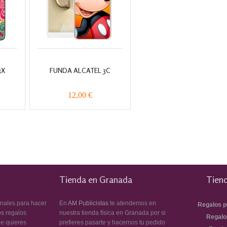
3X
FUNDA ALCATEL 3C
12,00 €
Tienda en Granada
Tiend
inales para hacer
En
AM Publicistas
te atendemos en
Regalos p
os regalos
nuestra tienda física en Granada por si
Regalo
ue quieres
prefieres pasarte y hacernos tu pedido