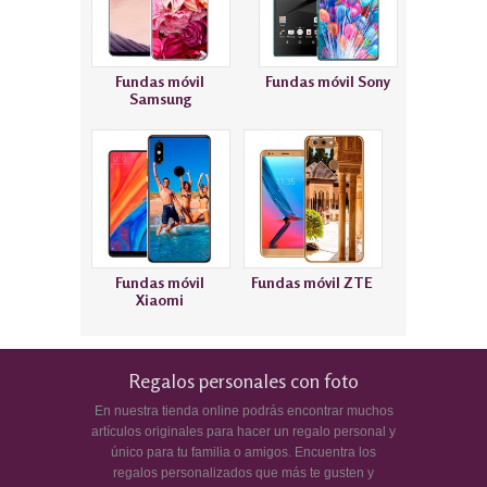
Fundas móvil
Fundas móvil Sony
Samsung
Fundas móvil
Fundas móvil ZTE
Xiaomi
Regalos personales con foto
En nuestra tienda online podrás encontrar muchos
artículos originales para hacer un regalo personal y
único para tu familia o amigos. Encuentra los
regalos personalizados que más te gusten y